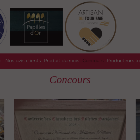
r
Nos avis clients
Produit du mois
Concours
Producteurs lo
Concours