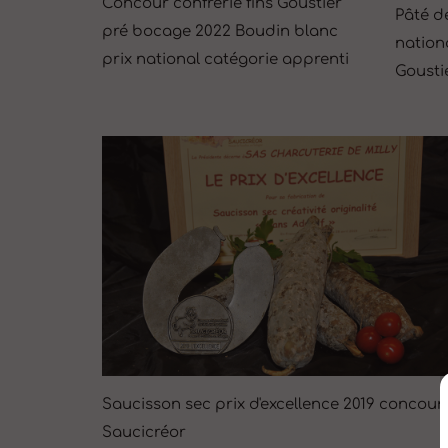
Concour confrérie fins Goustier
Pâté d
pré bocage 2022 Boudin blanc
nation
prix national catégorie apprenti
Gousti
Saucisson sec prix d'excellence 2019 concour
Saucicréor