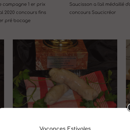
e campagne 1 er prix
Saucisson a l'ail médaillé d'
al 2020 concours fins
concours Saucicréor
er pré bocage
s
Andouillette a la ficelle médaille d'or concours
J
Jargeau 2019
é
Vacances
Estivales