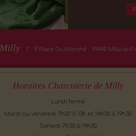
Milly
7 - 9 Place Du Marché
91490 Milly-la-F
Horaires Charcuterie de Milly
Lundi fermé
Mardi au vendredi 7h30 à 13h et 14h30 à 19h30
Samedi 7h30 à 19h30