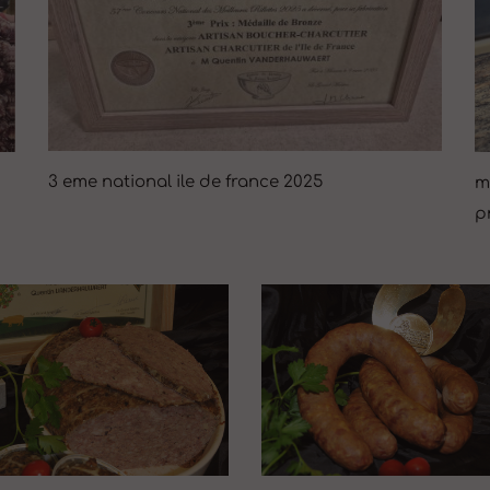
3 eme national ile de france 2025
m
p