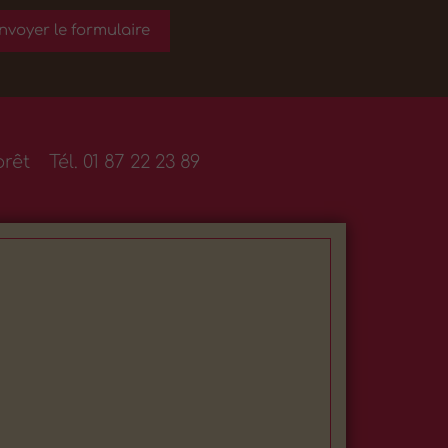
orêt
Tél.
01 87 22 23 89